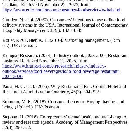
Thailand. Retrieved November 22 , 2025, from
https://www.euromonitor.com/consumer-foodservice-in-thailand
.
Gunden, N. et al. (2020). Consumers’ intentions to use online food
delivery systems in the USA. International Journal of Contemporary
Hospitality Management, 32(3), 1325-1345.
Kotler, P. & Keller, K. L. (2016). Marketing management. (15th
ed.). UK: Pearson.
Krungsri Research. (2024). Industry outlook 2023-2025: Restaurant
business. Retrieved November 11, 2025, from
https://www.krungsri.com/en/research/industry/industry-
outlook/services/food-beverages/io/io-food-beverage-restaurant-
2024-2026
.
Parsa, H. G. et al. (2005). Why Restaurants Fail. Cornell Hotel and
Restaurant Administration Quarterly, 46(3), 304-322.
Solomon, M. R. (2018). Consumer behavior: Buying, having, and
being. (12th ed.). UK: Pearson.
Stephan, U. (2018). Entrepreneurs’ mental health and well-being: A
review and research agenda. Academy of Management Perspectives,
32(3), 290-322.