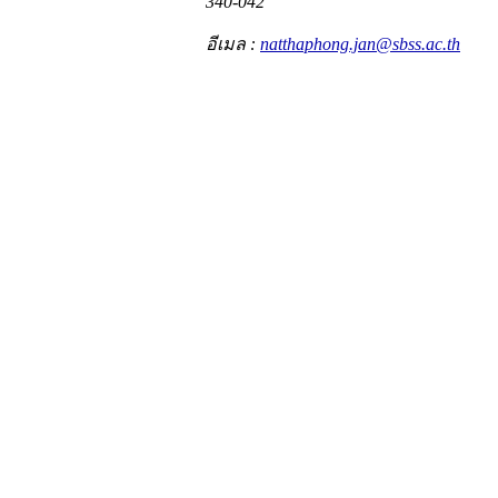
340-042
อีเมล :
natthaphong.jan@sbss.ac.th