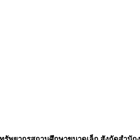
รัพยากรสถานศึกษาขนาดเล็ก สังกัดสำนักง