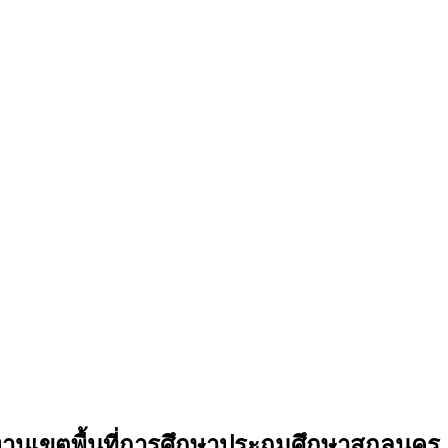
านเขตพื้นที่การศึกษาประถมศึกษาสกลนคร