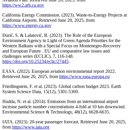
https://ww2.arb.ca.gov
California Energy Commission. (2023). Waste-to-Energy Projects at
California Airports. Retrieved June 20, 2025, from
https://www.energy.ca.gov
Đurić, S. & Lalatović, B. (2023). The Role of the European
Environment Agency in Light of Green Agenda Priorities for the
Western Balkans with a Special Focus on Montenegro-Recovery
and European Future . EU and comparative law issues and
challenges series (ECLIC), 7, 116-148.
https://doi.org/10.25234/eclic/27445
.
EASA. (2022). European aviation environmental report 2022.
Retrieved June 20, 2025, from
https://www.easa.europa.eu
Friedlingstein, F. et al. (2023). Global carbon budget 2023. Earth
System Science Data, 15(12), 5301-5369.
Hudda, N. et al. (2014). Emissions from an international airport
increase particle number concentrations 4-fold at 10 km downwind.
Environmental Science & Technology, 48(12), 6628-6635.
IATA. (2023). 20-year passenger forecast. Retrieved June 20, 2025,
from
https://www.iata.org