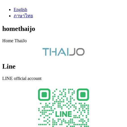
English
ภาษาไทย
homethaijo
Home ThaiJo
Line
LINE official account