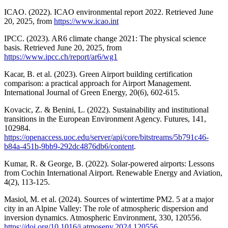
ICAO. (2022). ICAO environmental report 2022. Retrieved June
20, 2025, from
https://www.icao.int
IPCC. (2023). AR6 climate change 2021: The physical science
basis. Retrieved June 20, 2025, from
https://www.ipcc.ch/report/ar6/wg1
Kacar, B. et al. (2023). Green Airport building certification
comparison: a practical approach for Airport Management.
International Journal of Green Energy, 20(6), 602-615.
Kovacic, Z. & Benini, L. (2022). Sustainability and institutional
transitions in the European Environment Agency. Futures, 141,
102984.
https://openaccess.uoc.edu/server/api/core/bitstreams/5b791c46-
b84a-451b-9bb9-292dc4876db6/content
.
Kumar, R. & George, B. (2022). Solar-powered airports: Lessons
from Cochin International Airport. Renewable Energy and Aviation,
4(2), 113-125.
Masiol, M. et al. (2024). Sources of wintertime PM2. 5 at a major
city in an Alpine Valley: The role of atmospheric dispersion and
inversion dynamics. Atmospheric Environment, 330, 120556.
https://doi.org/10.1016/j.atmosenv.2024.120556
.