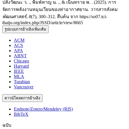
ปลั่งวัฒนะ ว. ., พิมพ์หาญ น. ., & เนินทราย พ. . (2025). การ
จัดการพลังงานหมุนเวียนของท่าอากาศยาน.
วารสารสังคม
พัฒนศาสตร์
,
8
(7), 300–312. สืบค้น จาก https://so07.tci-
thaijo.org/index.php/JSSD/article/view/8665
รูปแบบการอ้างอิงเพิ่มเติม
ACM
ACS
APA
ABNT
Chicago
Harvard
IEEE
MLA
Turabian
Vancouver
ดาวน์โหลดการอ้างอิง
Endnote/Zotero/Mendeley (RIS)
BibTeX
ฉบับ