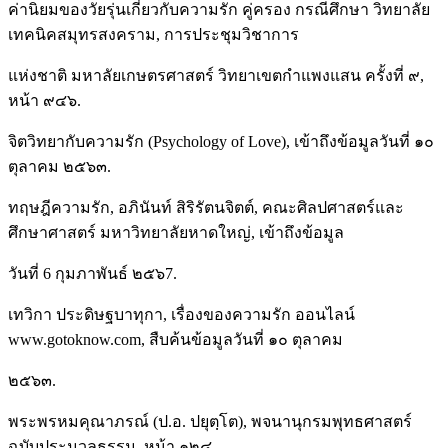
ค่านิยมของวัยรุ่นเกี่ยวกับความรัก คู่ครอง กรณีศึกษา วิทยาลัย
เทคนิคสมุทรสงคราม, การประชุมวิชาการ
แห่งชาติ มหาลัยเกษตรศาสตร์ วิทยาเขตกำแพงแสน ครั้งที่ ๙,
หน้า ๙๔๖.
จิตวิทยากับความรัก (Psychology of Love), เข้าถึงข้อมูลวันที่ ๑๐
ตุลาคม ๒๕๖๓.
ทฤษฎีความรัก, อภินันท์ สิริรัตนจิตต์, คณะศิลปศาสตร์และ
ศึกษาศาสตร์ มหาวิทยาลัยหาดใหญ่, เข้าถึงข้อมูล
วันที่ 6 กุมภาพันธ์ ๒๕๖7.
เทวิกา ประดิษฐบาทุกา, เรื่องของความรัก ออนไลน์
www.gotoknow.com, สืบค้นข้อมูลวันที่ ๑๐ ตุลาคม
๒๕๖๓.
พระพรหมคุณาภรณ์ (ป.อ. ปยุตฺโต), พจนานุกรมพุทธศาสตร์
ฉบับประมวลธรรม, หน้า ๑๒๔.