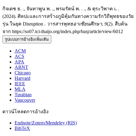
กิจเดช ธ. ., จันทาพูน พ. ., พรมรัตน์ พ. . ., & ตุระวิพาค เ. .
(2024). ศิลปะและการสร้างภูมิคุ้มกันทางความรักวิถีพุทธของวัย
รุ่น ในยุค Disruption .
วารสารพุทธอาเซียนศึกษา
,
9
(2). สืบค้น
จาก https://so07.tci-thaijo.org/index.php/basj/article/view/6012
รูปแบบการอ้างอิงเพิ่มเติม
ACM
ACS
APA
ABNT
Chicago
Harvard
IEEE
MLA
Turabian
Vancouver
ดาวน์โหลดการอ้างอิง
Endnote/Zotero/Mendeley (RIS)
BibTeX