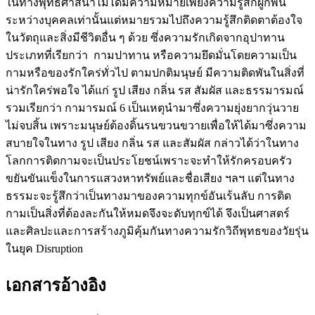
ในทางพุทธศาสนาไม่ได้มีความหมายเพียงความรู้สึกผูกพัน
ระหว่างบุคคลเท่านั้นแต่หมายรวมไปถึงความรู้สึกติดตาต้องใจ
ในวัตถุและสิ่งมีชีวิตอื่น ๆ ด้วย ซึ่งความรักเกิดจากอุปาทาน
ประเภทที่เรียกว่า กามปาทาน หรือความยึดมั่นโดยความเป็น
กามหรือของรักใคร่ทั่วไป ตามปกติมนุษย์ มีความติดพันในสิ่งที่
น่ารักใคร่พอใจ ได้แก่ รูป เสียง กลิ่น รส สัมผัส และธรรมารมณ์
รวมเรียกว่า กามารมณ์ 6 เป็นเหตุนำมาซึ่งความยุ่งยากวุ่นวาย
ไม่จบสิ้น เพราะมนุษย์ต้องดิ้นรนขวนขวายเพื่อให้ได้มาซึ่งความ
สบายใจในทาง รูป เสียง กลิ่น รส และสัมผัส กล่าวได้ว่าในทาง
โลกการติดกามจะเป็นประโยชน์เพราะจะทำให้รักครอบครัว
ขยันขันแข็งในการแสวงหาทรัพย์และชื่อเสียง ฯลฯ แต่ในทาง
ธรรมะจะรู้สึกว่าเป็นทางมาของความทุกข์อันเร้นลับ การติด
กามเป็นสิ่งที่ต้องละกันให้หมดจึงจะดับทุกข์ได้ จึงเป็นศาสตร์
และศิลปะและการสร้างภูมิคุ้มกันทางความรักวิถีพุทธของวัยรุ่น
ในยุค Disruption
เอกสารอ้างอิง