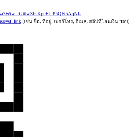
ijJLsa3Wtw_fGitiwZhsKpeFLlP5QFt5AqNf-
p=sf_link
[เช่น ชื่อ, ที่อยู่, เบอร์โทร, อีเมล, สลิปที่โอนเงิน ฯลฯ]