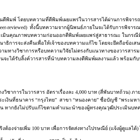
พ์ โดยบทความที่ตีพิมพ์เผยแพร่ในวารสารได้ผ่านการพิจารณาจา
nd peer-reviewed) ทั้งนี้บทความจากผู้นิพนธ์ภายในจะได้รับการพิจ
ประเมินคุณภาพบทความก่อนออกตีพิมพ์เผยแพร่สู่สาธารณะ ในกรณีที่กอ
าธิการจะส่งคืนเพื่อให้เจ้าของบทความแก้ไข โดยจะยึดถือข้อเสน
ย บทความทางวิชาการหรือบทความวิจัยไม่ตรงกับแนวทางของวารสา
ู้เขียนจะได้รับลิ้งค์วารสารที่นำบทความลงตีพิมพ์ผลงานแล้ว พร้
ชาการในวารสาร อัตราเรื่องละ 4,000 บาท (สี่พันบาทถ้วน) ภ
ที่ธนาคาร “กรุงไทย” สาขา “หนองคาย” ชื่อบัญชี "พระมหาฐิติวัสส์
เขียน หากยังไม่ปรับแก้ไขตามคำแนะนำของผู้ทรงคุณวุฒิประเมินบท
่ายเพิ่ม 100 บาท เพื่อการจัดส่งทางไปรษณีย์ (แจ้งผู้ดูแลได้) ไ