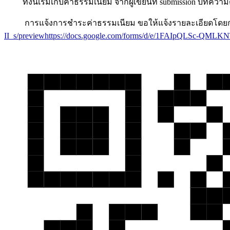
ทั้งนี้เริ่มเก็บค่าธรรมเนียม จากผู้เขียนที่ submission บทความต
การแจ้งการชำระค่าธรรมเนียม ขอให้แจ้งรายละเอียดโดยกา
II_s/previewhttps://docs.google.com/forms/d/e/1FAIpQLSc-