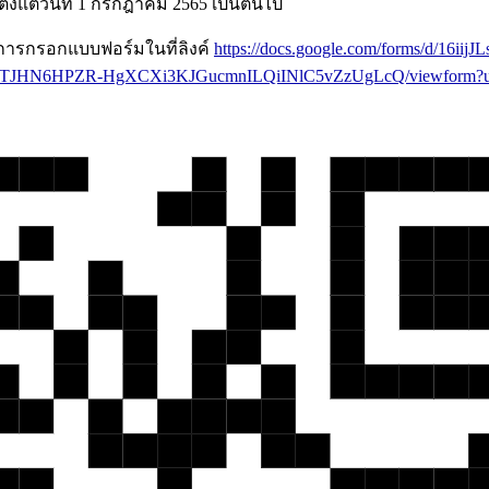
ั้งแต่วันที่ 1 กรกฎาคม 2565 เป็นต้นไป
รกรอกแบบฟอร์มในที่ลิงค์
https://docs.google.com/forms/d/16i
QMLKNTJHN6HPZR-HgXCXi3KJGucmnILQiINlC5vZzUgLcQ/viewform?us