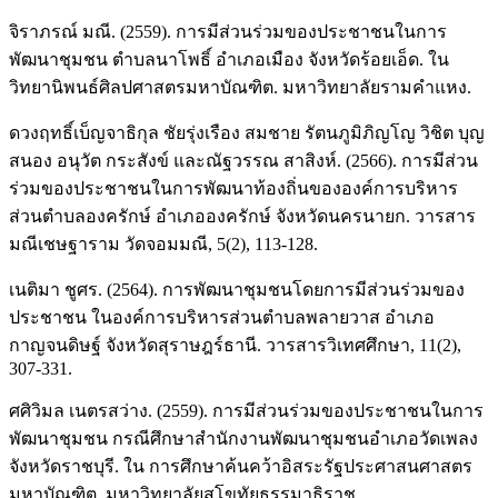
จิราภรณ์ มณี. (2559). การมีส่วนร่วมของประชาชนในการ
พัฒนาชุมชน ตำบลนาโพธิ์ อำเภอเมือง จังหวัดร้อยเอ็ด. ใน
วิทยานิพนธ์ศิลปศาสตรมหาบัณฑิต. มหาวิทยาลัยรามคําแหง.
ดวงฤทธิ์เบ็ญจาธิกุล ชัยรุ่งเรือง สมชาย รัตนภูมิภิญโญ วิชิต บุญ
สนอง อนุวัต กระสังข์ และณัฐวรรณ สาสิงห์. (2566). การมีส่วน
ร่วมของประชาชนในการพัฒนาท้องถิ่นขององค์การบริหาร
ส่วนตำบลองครักษ์ อำเภอองครักษ์ จังหวัดนครนายก. วารสาร
มณีเชษฐาราม วัดจอมมณี, 5(2), 113-128.
เนติมา ชูศร. (2564). การพัฒนาชุมชนโดยการมีส่วนร่วมของ
ประชาชน ในองค์การบริหารส่วนตำบลพลายวาส อำเภอ
กาญจนดิษฐ์ จังหวัดสุราษฎร์ธานี. วารสารวิเทศศึกษา, 11(2),
307-331.
ศศิวิมล เนตรสว่าง. (2559). การมีส่วนร่วมของประชาชนในการ
พัฒนาชุมชน กรณีศึกษาสำนักงานพัฒนาชุมชนอำเภอวัดเพลง
จังหวัดราชบุรี. ใน การศึกษาค้นคว้าอิสระรัฐประศาสนศาสตร
มหาบัณฑิต. มหาวิทยาลัยสุโขทัยธรรมาธิราช.