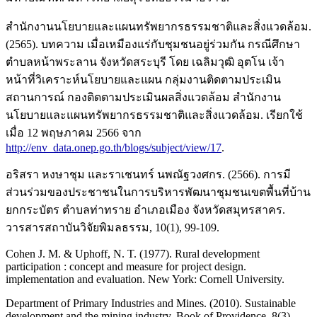
สำนักงานนโยบายและแผนทรัพยากรธรรมชาติและสิ่งแวดล้อม.
(2565). บทความ เมื่อเหมืองแร่กับชุมชนอยู่ร่วมกัน กรณีศึกษา
ตำบลหน้าพระลาน จังหวัดสระบุรี โดย เฉลิมวุฒิ อุตโน เจ้า
หน้าที่วิเคราะห์นโยบายและแผน กลุ่มงานติดตามประเมิน
สถานการณ์ กองติดตามประเมินผลสิ่งแวดล้อม สำนักงาน
นโยบายและแผนทรัพยากรธรรมชาติและสิ่งแวดล้อม. เรียกใช้
เมื่อ 12 พฤษภาคม 2566 จาก
http://env_data.onep.go.th/blogs/subject/view/17
.
อริสรา หงษาชุม และราเชนทร์ นพณัฐวงศกร. (2566). การมี
ส่วนร่วมของประชาชนในการบริหารพัฒนาชุมชนเขตพื้นที่บ้าน
ยกกระบัตร ตำบลท่าทราย อำเภอเมือง จังหวัดสมุทรสาคร.
วารสารสถาบันวิจัยพิมลธรรม, 10(1), 99-109.
Cohen J. M. & Uphoff, N. T. (1977). Rural development
participation : concept and measure for project design.
implementation and evaluation. New York: Cornell University.
Department of Primary Industries and Mines. (2010). Sustainable
development and the mining industry. Book of Providence, 8(3),