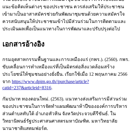
แนะข้อคิดเห็นต่างๆ ของประชาชน ควรส่งเสริมให้ประชาชน
เข้ามาเป็นอาสาสมัครช่วยกันพัฒนาชุมชนด้วยความสมัครใจ
ควรสนับสนุนให้ประชาชนเข้าไปมีส่วนร่วมในการติดตามและ
ประเมินผลเพื่อเป็นแนวทางในการพัฒนาและปรับปรุงต่อไป
เอกสารอ้างอิง
กรมอุตสาหกรรมพื้นฐานและการเหมืองแร่ (กพร.). (2560). กพร.
ขับเคลื่อนการทำเหมืองแร่ที่เป็นมิตรต่อสิ่งแวดล้อมสร้าง
ประโยชน์ให้ชุมชนอย่างยั่งยืน. เรียกใช้เมื่อ 12 พฤษภาคม 2566
จาก
https://www.dpim.go.th//purchase/article?
catid=237&articleid=8316
.
กัมปนาท ทองดอนใหม่. (2563). แนวทางส่งเสริมการมีส่วนร่วม
ของประชาชนในการจัดทำแผนพัฒนาห้าปีขององค์การบริหาร
ส่วนตำบลทับใต้ อำเภอหัวหิน จังหวัดประจวบคีรีขันธ์. ใน
วิทยานิพนธ์รัฐประศาสนศาสตรมหาบัณฑิต. มหาวิทยาลัย
นานาชาติแสตมฟอร์ด.