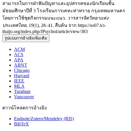
สามารถในการฝ่าฟันปัญหาและอุปสรรคของนักเรียนชั้น
มัธยมศึกษาปีที่ 3 โรงเรียนการเคหะท่าทราย กรุงเทพมหานคร
โดยการใช้ชุดกิจกรรมแนะแนว.
วารสารจิตวิทยาแห่ง
ประเทศไทย
,
19
(1), 28–41. สืบค้น จาก https://so07.tci-
thaijo.org/index.php/JPsychol/article/view/383
รูปแบบการอ้างอิงเพิ่มเติม
ACM
ACS
APA
ABNT
Chicago
Harvard
IEEE
MLA
Turabian
Vancouver
ดาวน์โหลดการอ้างอิง
Endnote/Zotero/Mendeley (RIS)
BibTeX