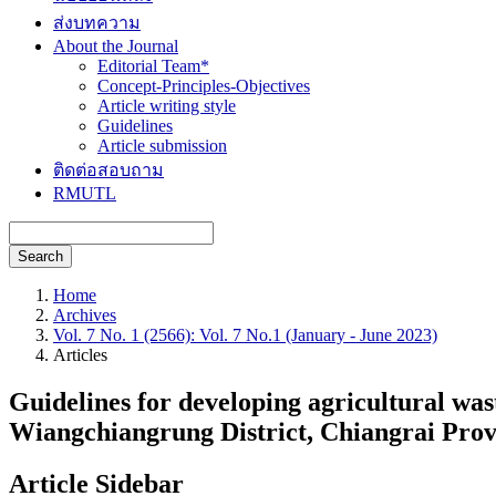
ส่งบทความ
About the Journal
Editorial Team*
Concept-Principles-Objectives
Article writing style
Guidelines
Article submission
ติดต่อสอบถาม
RMUTL
Search
Home
Archives
Vol. 7 No. 1 (2566): Vol. 7 No.1 (January - June 2023)
Articles
Guidelines for developing agricultural w
Wiangchiangrung District, Chiangrai Prov
Article Sidebar