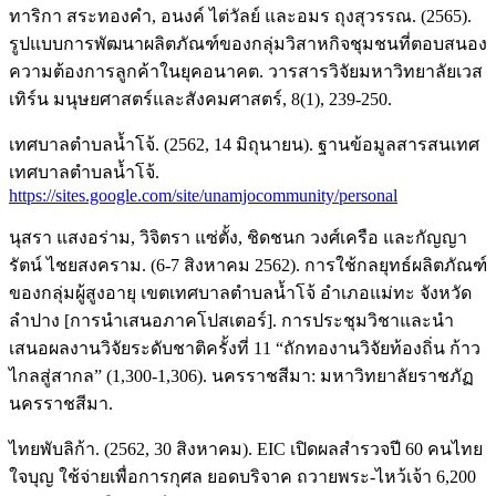
ทาริกา สระทองคำ, อนงค์ ไต่วัลย์ และอมร ถุงสุวรรณ. (2565).
รูปแบบการพัฒนาผลิตภัณฑ์ของกลุ่มวิสาหกิจชุมชนที่ตอบสนอง
ความต้องการลูกค้าในยุคอนาคต. วารสารวิจัยมหาวิทยาลัยเวส
เทิร์น มนุษยศาสตร์และสังคมศาสตร์, 8(1), 239-250.
เทศบาลตำบลน้ำโจ้. (2562, 14 มิถุนายน). ฐานข้อมูลสารสนเทศ
เทศบาลตำบลน้ำโจ้.
https://sites.google.com/site/unamjocommunity/personal
นุสรา แสงอร่าม, วิจิตรา แซ่ตั้ง, ชิดชนก วงศ์เครือ และกัญญา
รัตน์ ไชยสงคราม. (6-7 สิงหาคม 2562). การใช้กลยุทธ์ผลิตภัณฑ์
ของกลุ่มผู้สูงอายุ เขตเทศบาลตำบลน้ำโจ้ อำเภอแม่ทะ จังหวัด
ลำปาง [การนำเสนอภาคโปสเตอร์]. การประชุมวิชาและนำ
เสนอผลงานวิจัยระดับชาติครั้งที่ 11 “ถักทองานวิจัยท้องถิ่น ก้าว
ไกลสู่สากล” (1,300-1,306). นครราชสีมา: มหาวิทยาลัยราชภัฏ
นครราชสีมา.
ไทยพับลิก้า. (2562, 30 สิงหาคม). EIC เปิดผลสำรวจปี 60 คนไทย
ใจบุญ ใช้จ่ายเพื่อการกุศล ยอดบริจาค ถวายพระ-ไหว้เจ้า 6,200