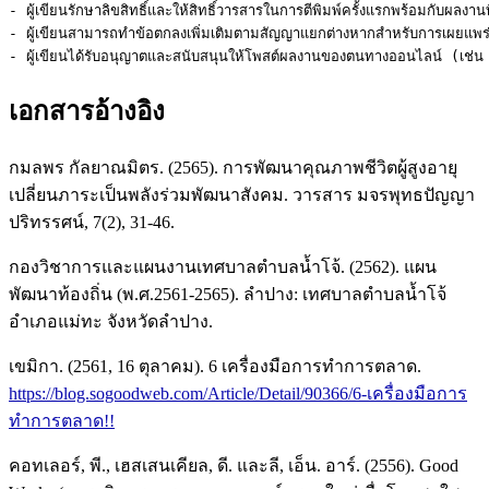
- ผู้เขียนรักษาลิขสิทธิ์และให้สิทธิ์วารสารในการตีพิมพ์ครั้งแรกพร้อมกับผลงา
- ผู้เขียนสามารถทำข้อตกลงเพิ่มเติมตามสัญญาแยกต่างหากสำหรับการเผยแพร่ผล
- ผู้เขียนได้รับอนุญาตและสนับสนุนให้โพสต์ผลงานของตนทางออนไลน์ (เช่น ใน
เอกสารอ้างอิง
กมลพร กัลยาณมิตร. (2565). การพัฒนาคุณภาพชีวิตผู้สูงอายุ
เปลี่ยนภาระเป็นพลังร่วมพัฒนาสังคม. วารสาร มจรพุทธปัญญา
ปริทรรศน์, 7(2), 31-46.
กองวิชาการและแผนงานเทศบาลตำบลน้ำโจ้. (2562). แผน
พัฒนาท้องถิ่น (พ.ศ.2561-2565). ลำปาง: เทศบาลตำบลน้ำโจ้
อำเภอแม่ทะ จังหวัดลำปาง.
เขมิกา. (2561, 16 ตุลาคม). 6 เครื่องมือการทำการตลาด.
https://blog.sogoodweb.com/Article/Detail/90366/6-เครื่องมือการ
ทำการตลาด!!
คอทเลอร์, พี., เฮสเสนเคียล, ดี. และลี, เอ็น. อาร์. (2556). Good