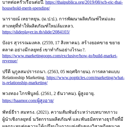
บาทต่อครัวเรือนต่อปี.
https://thaipublica.org/2019/08/scb-eic-thai-
household-merit-spending/
นารายณ์ เหยาหยุน. (ม.ป.ป.). การพัฒนาผลิตภัณฑ์ใหม่และ
สาเหตุที่ทำให้ผลิตภัณฑ์ใหม่ล้มเหลว.
https://slideplayer.in.th/slide/2084103/
บังอร สุวรรณมงคล. (2559, 17 สิงหาคม). สร้างยอดขาย ขยาย
ตลาด อย่างมีกลยุทธ์ เขาทำกันอย่างไรนะ?.
https://www.marketingoops.com/exclusive/how-to/build-market-
revenue/
ปรีดี นุกูลสมปรารถนา. (2563, 05 พฤศจิกายน). การตลาดแบบ
Relationship Marketing.
https://www.popticles.com/marketing/what-
is-relationship-marketing/
พวงทอง ไกรพิบูลย์. (2561, 2 ธันวาคม). ผู้สูงอายุ.
https://haamor.com/ผู้สูงอายุ/
พัทธ์ธีรา สมทรง. (2021). ความสัมพันธ์ระหว่างบทบาทภาวะ
ผู้นำเชิงกลยุทธ์ นวัตกรรมผลิตภัณฑ์ และพันธมิตรทางธุรกิจที่มี
ผลกระทบต่อความได้เปรียบในการแข่งขันของวิสาหกิจขนาด