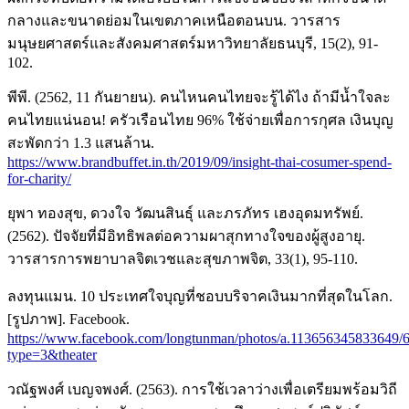
กลางและขนาดย่อมในเขตภาคเหนือตอนบน. วารสาร
มนุษยศาสตร์และสังคมศาสตร์มหาวิทยาลัยธนบุรี, 15(2), 91-
102.
พีพี. (2562, 11 กันยายน). คนไหนคนไทยจะรู้ได้ไง ถ้ามีน้ำใจละ
คนไทยแน่นอน! ครัวเรือนไทย 96% ใช้จ่ายเพื่อการกุศล เงินบุญ
สะพัดกว่า 1.3 แสนล้าน.
https://www.brandbuffet.in.th/2019/09/insight-thai-cosumer-spend-
for-charity/
ยุพา ทองสุข, ดวงใจ วัฒนสินธุ์ และภรภัทร เฮงอุดมทรัพย์.
(2562). ปัจจัยที่มีอิทธิพลต่อความผาสุกทางใจของผู้สูงอายุ.
วารสารการพยาบาลจิตเวชและสุขภาพจิต, 33(1), 95-110.
ลงทุนแมน. 10 ประเทศใจบุญที่ชอบบริจาคเงินมากที่สุดในโลก.
[รูปภาพ]. Facebook.
https://www.facebook.com/longtunman/photos/a.113656345833649
type=3&theater
วณัฐพงศ์ เบญจพงศ์. (2563). การใช้เวลาว่างเพื่อเตรียมพร้อมวิถี