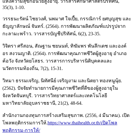
แห่งความสุขก่อนวัยสูงอายุ. วารสารศึกษาศาสตร์ปริทัศน์,
35(3), 1-10.
วรรธนะรัตน์ ไชยวงศ์, นพมาศ ใจเปี้ย, กรรณิการ์ ยศบุญสุข และ
ธัญญาลักษณ์ จันทร์. (2564). การพัฒนาผลิตภัณฑ์แปรรูปจาก
กะลามะพร้าว. วารสารบัญชีปริทัศน์, 6(2), 23-35.
วิจิตรา ศรีสอน, สัณฐาน ชยนนท์, ทิฆัมพร พันลึกเดช และองค์
อร สงวนญาติ. (2564). การพัฒนาคุณภาพชีวิตผู้สูงอายุ อำเภอ
ค้อวัง จังหวัดยโสธร. วารสารการบริหารนิติบุคคลและ
นวัตกรรมท้องถิ่น, 7(2), 15-31.
วิทมา ธรรมเจริญ, นิทัศนีย์ เจริญงาม และนิตยา ทองหนูนุ้ย.
(2562). ปัจจัยทำนายการมีคุณภาพชีวิตที่ดีของผู้สูงอายุใน
จังหวัดจันทบุรี. วารสารวิทยาศาสตร์และเทคโนโลยี
มหาวิทยาลัยอุบลราชธานี, 21(2), 48-64.
สำนักงานกองทุนการสร้างเสริมสุขภาพ. (2556, 4 มีนาคม). เปิด
โพลพฤติกรรมการให้.
https://www.thaihealth.or.th/เปิดโพล
พฤติกรรม-การให้/