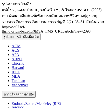
รูปแบบการอ้างอิง
แซ่ตั้ง ว., แสงอร่าม น., วงศ์เครือ ช., & ไชยสงคราม ก. (2023).
การพัฒนาผลิตภัณฑ์เพื่อยกระดับคุณภาพชีวิตของผู้สูงอายุ.
วารสารวิทยาการจัดการและการบัญชี
,
2
(2), 35–51. สืบค้น จาก
https://so07.tci-
thaijo.org/index.php/JMSA_FMS_URU/article/view/2393
รูปแบบการอ้างอิงเพิ่มเติม
ACM
ACS
APA
ABNT
Chicago
Harvard
IEEE
MLA
Turabian
Vancouver
ดาวน์โหลดการอ้างอิง
Endnote/Zotero/Mendeley (RIS)
BibTeX