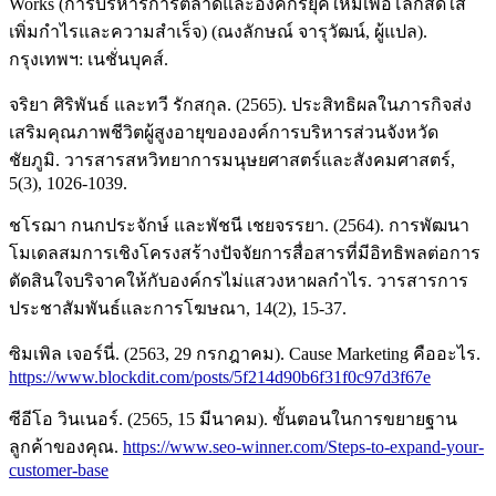
Works (การบริหารการตลาดและองค์กรยุคใหม่เพื่อโลกสดใส
เพิ่มกำไรและความสำเร็จ) (ณงลักษณ์ จารุวัฒน์, ผู้แปล).
กรุงเทพฯ: เนชั่นบุคส์.
จริยา ศิริพันธ์ และทวี รักสกุล. (2565). ประสิทธิผลในภารกิจส่ง
เสริมคุณภาพชีวิตผู้สูงอายุขององค์การบริหารส่วนจังหวัด
ชัยภูมิ. วารสารสหวิทยาการมนุษยศาสตร์และสังคมศาสตร์,
5(3), 1026-1039.
ชโรฌา กนกประจักษ์ และพัชนี เชยจรรยา. (2564). การพัฒนา
โมเดลสมการเชิงโครงสร้างปัจจัยการสื่อสารที่มีอิทธิพลต่อการ
ตัดสินใจบริจาคให้กับองค์กรไม่แสวงหาผลกำไร. วารสารการ
ประชาสัมพันธ์และการโฆษณา, 14(2), 15-37.
ซิมเพิล เจอร์นี่. (2563, 29 กรกฎาคม). Cause Marketing คืออะไร.
https://www.blockdit.com/posts/5f214d90b6f31f0c97d3f67e
ซีอีโอ วินเนอร์. (2565, 15 มีนาคม). ขั้นตอนในการขยายฐาน
ลูกค้าของคุณ.
https://www.seo-winner.com/Steps-to-expand-your-
customer-base