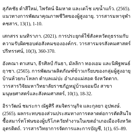
สุภัคชัย ดำสีใหม่, ไพรัตน์ ฉิมหาด และเดโช แขน้ำแก้ว. (2565).
แนวทางการพัฒนาคุณภาพชีวิตของผู้สูงอายุ. วารสารมหาจุฬา
คชสาร, 13(1), 1-10.
เสกสรร มนทิราภา. (2021). การประยุกต์ใช้สังคหวัตถุธรรมกับ
ความรับผิดชอบต่อสังคมขององค์กร. วารสารมจรสังคมศาสตร์
ปริทรรศน์, 10(3), 360-370.
อังคณา ตาเสนา, ธีรศิลป์ กันธา, มัลลิกา ทองเอม และนิพิฐพนธ์
ฤาชา. (2565). การพัฒนาผลิตภัณฑ์ข้าวเกรียบของกลุ่มผู้สูงอายุ
บ้านห้วยกะโหลก ตำบลแม่ปะ อำเภอแม่สอด จังหวัดตาก.
วารสารวิจัยมหาวิทยาลัยราชภัฏหมู่บ้านจอมบึง สาขา
มนุษยศาสตร์และสังคมศาสตร์, 10(1), 18-32.
อิราวัฒน์ ชมระกา ณัฐศิรี สมจิตรานุกิจ และกุลยา อุปพงษ์.
(2565). ผลกระทบของส่วนประสมทางการตลาดต่อการตัดสินใจ
ซื้อสมาร์ทโฟนของผู้บริโภควัยทำงานในเขตอำเภอเมืองจังหวัด
อุตรดิตถ์. วารสารวิทยาการจัดการและการบัญชี, 1(1), 65–89.