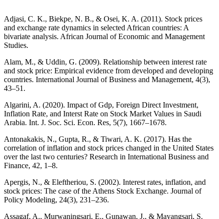
Adjasi, C. K., Biekpe, N. B., & Osei, K. A. (2011). Stock prices
and exchange rate dynamics in selected African countries: A
bivariate analysis. African Journal of Economic and Management
Studies.
Alam, M., & Uddin, G. (2009). Relationship between interest rate
and stock price: Empirical evidence from developed and developing
countries. International Journal of Business and Management, 4(3),
43–51.
Algarini, A. (2020). Impact of Gdp, Foreign Direct Investment,
Inflation Rate, and Interst Rate on Stock Market Values in Saudi
Arabia. Int. J. Soc. Sci. Econ. Res, 5(7), 1667–1678.
Antonakakis, N., Gupta, R., & Tiwari, A. K. (2017). Has the
correlation of inflation and stock prices changed in the United States
over the last two centuries? Research in International Business and
Finance, 42, 1–8.
Apergis, N., & Eleftheriou, S. (2002). Interest rates, inflation, and
stock prices: The case of the Athens Stock Exchange. Journal of
Policy Modeling, 24(3), 231–236.
Assagaf, A., Murwaningsari, E., Gunawan, J., & Mayangsari, S.