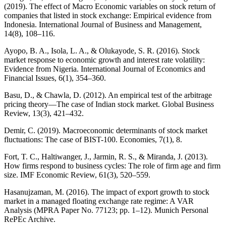
(2019). The effect of Macro Economic variables on stock return of
companies that listed in stock exchange: Empirical evidence from
Indonesia. International Journal of Business and Management,
14(8), 108–116.
Ayopo, B. A., Isola, L. A., & Olukayode, S. R. (2016). Stock
market response to economic growth and interest rate volatility:
Evidence from Nigeria. International Journal of Economics and
Financial Issues, 6(1), 354–360.
Basu, D., & Chawla, D. (2012). An empirical test of the arbitrage
pricing theory—The case of Indian stock market. Global Business
Review, 13(3), 421–432.
Demir, C. (2019). Macroeconomic determinants of stock market
fluctuations: The case of BIST-100. Economies, 7(1), 8.
Fort, T. C., Haltiwanger, J., Jarmin, R. S., & Miranda, J. (2013).
How firms respond to business cycles: The role of firm age and firm
size. IMF Economic Review, 61(3), 520–559.
Hasanujzaman, M. (2016). The impact of export growth to stock
market in a managed floating exchange rate regime: A VAR
Analysis (MPRA Paper No. 77123; pp. 1–12). Munich Personal
RePEc Archive.