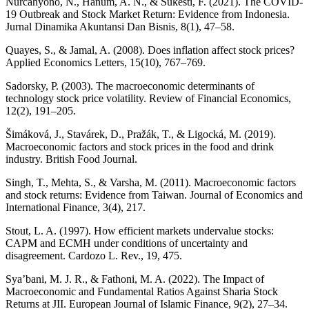
Nurcahyono, N., Hanum, A. N., & Sukesti, F. (2021). The COVID-
19 Outbreak and Stock Market Return: Evidence from Indonesia.
Jurnal Dinamika Akuntansi Dan Bisnis, 8(1), 47–58.
Quayes, S., & Jamal, A. (2008). Does inflation affect stock prices?
Applied Economics Letters, 15(10), 767–769.
Sadorsky, P. (2003). The macroeconomic determinants of
technology stock price volatility. Review of Financial Economics,
12(2), 191–205.
Šimáková, J., Stavárek, D., Pražák, T., & Ligocká, M. (2019).
Macroeconomic factors and stock prices in the food and drink
industry. British Food Journal.
Singh, T., Mehta, S., & Varsha, M. (2011). Macroeconomic factors
and stock returns: Evidence from Taiwan. Journal of Economics and
International Finance, 3(4), 217.
Stout, L. A. (1997). How efficient markets undervalue stocks:
CAPM and ECMH under conditions of uncertainty and
disagreement. Cardozo L. Rev., 19, 475.
Sya’bani, M. J. R., & Fathoni, M. A. (2022). The Impact of
Macroeconomic and Fundamental Ratios Against Sharia Stock
Returns at JII. European Journal of Islamic Finance, 9(2), 27–34.