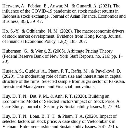
Herwany, A., Febrian, E., Anwar, M., & Gunardi, A. (2021). The
influence of the COVID-19 pandemic on stock market returns in
Indonesia stock exchange. Journal of Asian Finance, Economics and
Business, 8(3), 39–47.
Ho, S.-Y., & Odhiambo, N. M. (2020). The macroeconomic drivers
of stock market development: Evidence from Hong Kong. Journal
of Financial Economic Policy, 12(2), 185–207.
Huberman, G., & Wang, Z. (2005). Arbitrage Pricing Theory
(Federal Reserve Bank of New York Staff Reports, no. 216; pp. 1–
20).
Hussain, S., Quddus, A., Pham, P. T., Rafiq, M., & Pavelková, D.
(2020). The moderating role of firm size and interest rate in capital
structure of the firms: Selected sample from sugar sector of Pakistan.
Investment Management and Financial Innovations.
Huy, D. T. N., Dat, P. M., & Anh, P. T. (2020). Building an
Econometric Model of Selected Factors’impact on Stock Price: A
Case Study. Journal of Security & Sustainability Issues, 9, 77–93.
Huy, D. T. N., Loan, B. T. T., & Pham, T. A. (2020). Impact of
selected factors on stock price: A case study of Vietcombank in
Vietnam. Entrepreneurship and Sustainability Issues, 7(4), 2715.