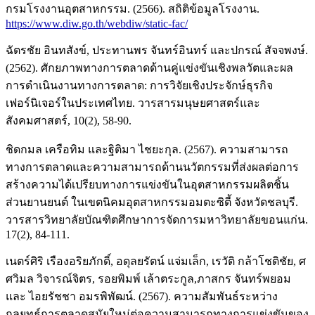
กรมโรงงานอุตสาหกรรม. (2566). สถิติข้อมูลโรงงาน.
https://www.diw.go.th/webdiw/static-fac/
ฉัตรชัย อินทสังข์, ประทานพร จันทร์อินทร์ และปกรณ์ สัจจพงษ์.
(2562). ศักยภาพทางการตลาดด้านคู่แข่งขันเชิงพลวัตและผล
การดำเนินงานทางการตลาด: การวิจัยเชิงประจักษ์ธุรกิจ
เฟอร์นิเจอร์ในประเทศไทย. วารสารมนุษยศาสตร์และ
สังคมศาสตร์, 10(2), 58-90.
ชิดกมล เครือทิม และฐิติมา ไชยะกุล. (2567). ความสามารถ
ทางการตลาดและความสามารถด้านนวัตกรรมที่ส่งผลต่อการ
สร้างความได้เปรียบทางการแข่งขันในอุตสาหกรรมผลิตชิ้น
ส่วนยานยนต์ ในเขตนิคมอุตสาหกรรมอมตะซิตี้ จังหวัดชลบุรี.
วารสารวิทยาลัยบัณฑิตศึกษาการจัดการมหาวิทยาลัยขอนแก่น.
17(2), 84-111.
เนตร์ศิริ เรืองอริยภักดิ์, อดุลยรัตน์ แจ่มเล็ก, เรวัติ กล้าโชติชัย, ศ
ศวิมล วิจารณ์จิตร, รอยพิมพ์ เล้าตระกูล,ภาสกร จันทร์พยอม
และ ไอยรัชชา อมรพิพัฒน์. (2567). ความสัมพันธ์ระหว่าง
กลยุทธ์การตลาดสมัยใหม่ต่อความสามารถทางการแข่งขันของ