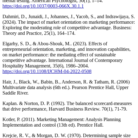
mental testing. American Psychologist, 30(1), 1–14.
https://doi.org/10.1037/0003-066X.30.1.1
Dahmiri, D., Junaidi, J., Johannes, J., Yacob, S., and Indrawijaya, S.
(2024). The impact of market orientation on marketing performance:
Exploring the moderating role of competitive advantage. Business:
Theory and Practice, 25(1), 164–174.
Elgarhy, S. D., & Abou-Shouk, M.. (2023). Effects of
entrepreneurial orientation, marketing, and innovation capabilities,
on market performance: the mediating effect of sustainable
competitive advantage. International Journal of Contemporary
Hospitality Management, 35(6), 1986–2004.
https://doi.org/10.1108/IJCHM-04-2022-0508
Hair, J., Black, W., Babin, B., Anderson, R. & Tatham, R. (2006)
Multivariate data analysis (6th ed.). Pearson Prentice Hall, Upper
Saddle River.
Kaplan. & Norton, D. P. (1992). The balanced scorecard-measures
that drive performance, Harvard Business Review. 70(1), 71-79.
Kotler, P. (2011). Marketing Management: Analysis Planning
Implementation and control (13th ed). Prentice Hall.
Krejcie, R. V., & Morgan, D. W. (1970). Determining sample size