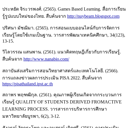
ประหยัด จิระวรพงศ์. (2565). Games Based Learning. สื่อการเรียน
รู้รูปแบบใหม่ของไทย. สืบค้นจาก
http://nuybeam.blogspot.com
ปริศนา มัชฌิมา. (2565). การสอนแบบออนไลน์กับการจัดการ
เรียนรู้โดยใช้เกมเป็นฐาน. วารสารพัฒนาเทคนิคศึกษา, 34(123),
13-15.
วิไลวรรณ แสนพาน. (2561). แนวคิดทฤษฎีเกี่ยวกับการเรียนรู้.
สืบค้นจาก
http://www.nanabio.com/
สถาบันส่งเสริมการสอนวิทยาศาสตร์และเทคโนโลยี. (2566).
การแถลงข่าวผลการประเมิน PISA 2022. สืบค้นจาก
https://pisathailand.ipst.ac.th
สถาพร พฤฑฒิกุล. (2561). คุณภาพผู้เรียนเกิดจากกระบวนการ
เรียนรู้ QUALITY OF STUDENTS DERIVED FROMACTIVE
LEARNING PROCESS. วารสารการบริหารการศึกษา
มหาวิทยาลัยบูรพา, 6(2), 3-12.
สังวรณ์ งัดกระโทก และอนุสรณ์ เกิดศรี. (2561). การประเมิน