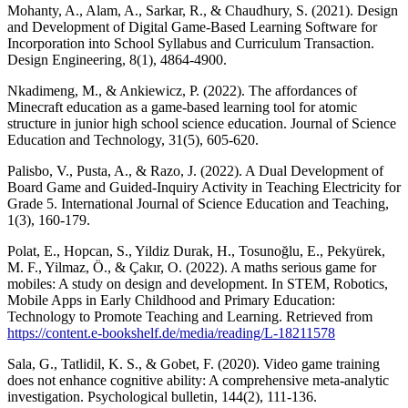
Mohanty, A., Alam, A., Sarkar, R., & Chaudhury, S. (2021). Design
and Development of Digital Game-Based Learning Software for
Incorporation into School Syllabus and Curriculum Transaction.
Design Engineering, 8(1), 4864-4900.
Nkadimeng, M., & Ankiewicz, P. (2022). The affordances of
Minecraft education as a game-based learning tool for atomic
structure in junior high school science education. Journal of Science
Education and Technology, 31(5), 605-620.
Palisbo, V., Pusta, A., & Razo, J. (2022). A Dual Development of
Board Game and Guided-Inquiry Activity in Teaching Electricity for
Grade 5. International Journal of Science Education and Teaching,
1(3), 160-179.
Polat, E., Hopcan, S., Yildiz Durak, H., Tosunoğlu, E., Pekyürek,
M. F., Yilmaz, Ö., & Çakır, O. (2022). A maths serious game for
mobiles: A study on design and development. In STEM, Robotics,
Mobile Apps in Early Childhood and Primary Education:
Technology to Promote Teaching and Learning. Retrieved from
https://content.e-bookshelf.de/media/reading/L-18211578
Sala, G., Tatlidil, K. S., & Gobet, F. (2020). Video game training
does not enhance cognitive ability: A comprehensive meta-analytic
investigation. Psychological bulletin, 144(2), 111-136.