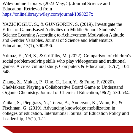
Wiley online Library. (2023 May, 5). Journal Science and
Education. Retrieved from
https://onlinelibrary.wiley.com/journal/1098237x
YAZICIOĞLU, S., & GÜNGÖREN, S. (2019). Investigate the
Effect of Game-Based Activities on Middle School Students'
Science Learning According to Achievement Motivation Attitude
and Gender Variables. Journal of Science and Mathematics
Education, 13(1), 390-396.
Yılmaz, E., Yel, S., & Griffiths, M. (2022). Comparison of children's
social problem-solving skills who play videogames and traditional
games: A cross-cultural study. Computers & Education, 187(7), 104-
548.
Zhang, Z., Muktar, P., Ong, C., Lam, Y., & Fung, F. (2020).
CheMakers: Playing a Collaborative Board Game to Understand
Organic Chemistry. Journal of Chemical Education, 98(2), 530-534.
Zuiker, S., Piepgrass, N., Tefera, A., Anderson, K., Winn, K., &
Fischman, G. (2019). Advancing knowledge mobilization in
colleges of education. International Journal of Education Policy and
Leadership, 15(1), 1-12.