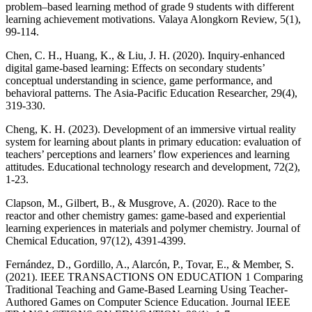
problem–based learning method of grade 9 students with different
learning achievement motivations. Valaya Alongkorn Review, 5(1),
99-114.
Chen, C. H., Huang, K., & Liu, J. H. (2020). Inquiry-enhanced
digital game-based learning: Effects on secondary students’
conceptual understanding in science, game performance, and
behavioral patterns. The Asia-Pacific Education Researcher, 29(4),
319-330.
Cheng, K. H. (2023). Development of an immersive virtual reality
system for learning about plants in primary education: evaluation of
teachers’ perceptions and learners’ flow experiences and learning
attitudes. Educational technology research and development, 72(2),
1-23.
Clapson, M., Gilbert, B., & Musgrove, A. (2020). Race to the
reactor and other chemistry games: game-based and experiential
learning experiences in materials and polymer chemistry. Journal of
Chemical Education, 97(12), 4391-4399.
Fernández, D., Gordillo, A., Alarcón, P., Tovar, E., & Member, S.
(2021). IEEE TRANSACTIONS ON EDUCATION 1 Comparing
Traditional Teaching and Game-Based Learning Using Teacher-
Authored Games on Computer Science Education. Journal IEEE