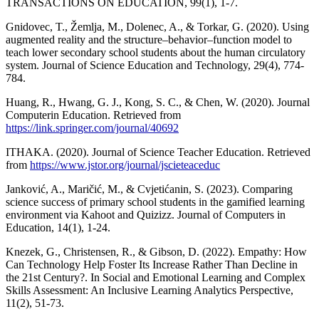
TRANSACTIONS ON EDUCATION, 99(1), 1-7.
Gnidovec, T., Žemlja, M., Dolenec, A., & Torkar, G. (2020). Using
augmented reality and the structure–behavior–function model to
teach lower secondary school students about the human circulatory
system. Journal of Science Education and Technology, 29(4), 774-
784.
Huang, R., Hwang, G. J., Kong, S. C., & Chen, W. (2020). Journal
Computerin Education. Retrieved from
https://link.springer.com/journal/40692
ITHAKA. (2020). Journal of Science Teacher Education. Retrieved
from
https://www.jstor.org/journal/jscieteaceduc
Janković, A., Maričić, M., & Cvjetićanin, S. (2023). Comparing
science success of primary school students in the gamified learning
environment via Kahoot and Quizizz. Journal of Computers in
Education, 14(1), 1-24.
Knezek, G., Christensen, R., & Gibson, D. (2022). Empathy: How
Can Technology Help Foster Its Increase Rather Than Decline in
the 21st Century?. In Social and Emotional Learning and Complex
Skills Assessment: An Inclusive Learning Analytics Perspective,
11(2), 51-73.