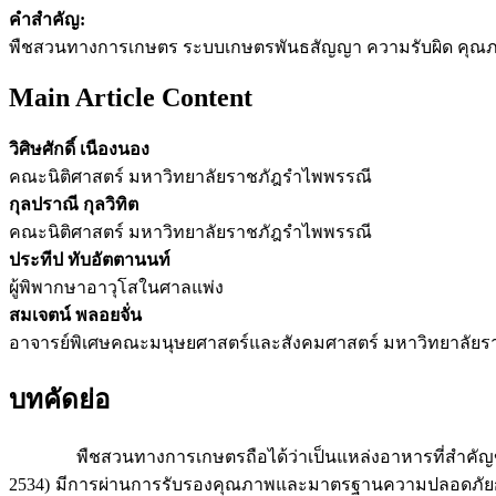
คำสำคัญ:
พืชสวนทางการเกษตร ระบบเกษตรพันธสัญญา ความรับผิด คุ
Main Article Content
วิศิษศักดิ์ เนืองนอง
คณะนิติศาสตร์ มหาวิทยาลัยราชภัฎรำไพพรรณี
กุลปราณี กุลวิทิต
คณะนิติศาสตร์ มหาวิทยาลัยราชภัฎรำไพพรรณี
ประทีป ทับอัตตานนท์
ผู้พิพากษาอาวุโสในศาลแพ่ง
สมเจตน์ พลอยจั่น
อาจารย์พิเศษคณะมนุษยศาสตร์และสังคมศาสตร์ มหาวิทยาลัย
บทคัดย่อ
พืชสวนทางการเกษตรถือได้ว่าเป็นแหล่งอาหารที่สำคัญของป
2534) มีการผ่านการรับรองคุณภาพและมาตรฐานความปลอดภัยก่อนส