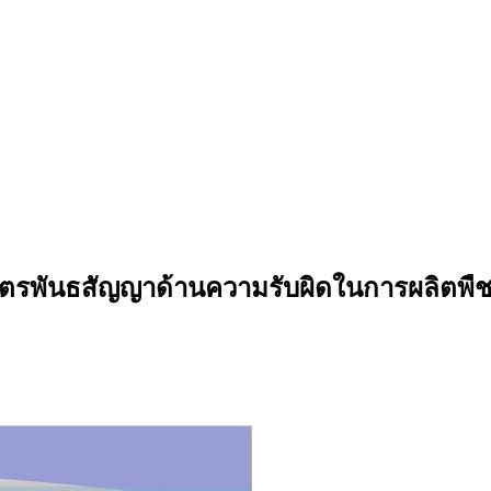
พันธสัญญาด้านความรับผิดในการผลิตพืชส