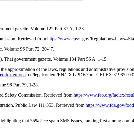
rnment gazette. Volume 125 Part 37 A, 1-23.
mission. Retrieved from
https://www.cpsc
. gov/Regulations-Laws--Sta
e. Volume 96 Part 72, 20-47.
. Thai government gazette. Volume 134 Part 56 A, 1-15.
 approximation of the laws, regulations and administrative provisions 
//eurlex.europa
. eu/legalcontent/EN/TXT/PDF/?uri=CELEX:31985L03
me 96 Part 79, 1-28.
od Safety Commission. Retrieved from
https://www.fao.org/faolex/res
tration. Public Law 111-353. Retrieved from
https://www.fda.gov/food
ighlighting that 55% face spam SMS issues, ranking first among compl