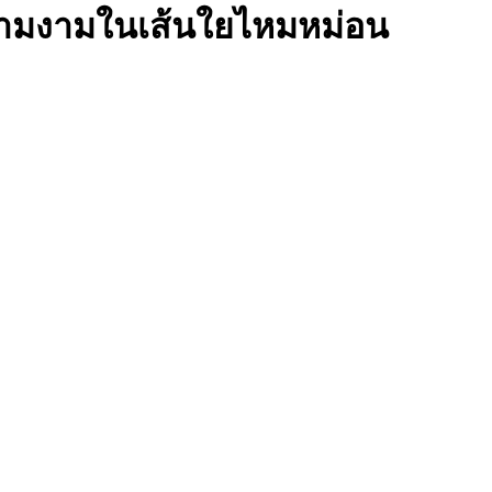
วามงามในเส้นใยไหมหม่อน