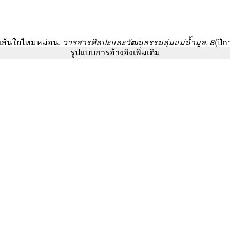
นเส้นใยไหมหม่อน.
วารสารศิลปะและวัฒนธรรมลุ่มแม่น้ำมูล
,
8
(ปีก
รูปแบบการอ้างอิงเพิ่มเติม