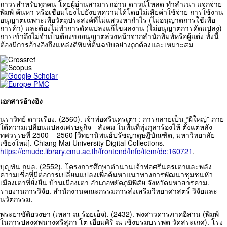
ถาวรสำหรับทุกคน โดยผู้อ่านสามารถอ่าน ดาวน์โหลด ทำสำเนา แจกจ่าย
พิมพ์ ค้นหา หรือเชื่อมโยงไปยังบทความได้โดยไม่เสียค่าใช้จ่าย การใช้งาน
อนุญาตเฉพาะเพื่อวัตถุประสงค์ที่ไม่แสวงหากำไร (ไม่อนุญาตการใช้เพื่อ
การค้า) และต้องไม่ทำการดัดแปลงแก้ไขผลงาน (ไม่อนุญาตการดัดแปลง)
การเข้าถึงไม่จำเป็นต้องขออนุญาตล่วงหน้าจากสำนักพิมพ์หรือผู้แต่ง ทั้งนี้
ต้องมีการอ้างอิงถึงแหล่งตีพิมพ์ต้นฉบับอย่างถูกต้องและเหมาะสม
เอกสารอ้างอิง
นราวิทย์ ดาวเรือง. (2560). เจ้าพ่อศรีนครเตา : การกลายเป็น “ผีใหญ่” ภาย
ใต้ความเปลี่ยนแปลงเศรษฐกิจ - สังคม ในพื้นที่ทุ่งกุลาร้องไห้ ตั้งแต่หลัง
ทศวรรษที่ 2500 – 2560 [วิทยานิพนธ์ปรัชญาดุษฎีบัณฑิต, มหาวิทยาลัย
เชียงใหม่]. Chiang Mai University Digital Collections.
https://cmudc.library.cmu.ac.th/frontend/Info/item/dc:160721
.
บุญทัน กมล. (2552). โครงการศึกษาตำนานเจ้าพ่อศรีนครเตาและพลัง
ความเชื่อที่มีต่อการเปลี่ยนแปลงเพื่อค้นหาแนวทางการพัฒนาชุมชนหัว
เมืองเตาที่ยั่งยืน บ้านเมืองเตา อำเภอพยัคภูมิพิสัย จังหวัดมหาสารคาม.
รายงานการวิจัย. สำนักงานคณะกรรมการส่งเสริมวิทยาศาสตร์ วิจัยและ
นวัตกรรม.
พระยาขัติยวงษา (เหลา ณ ร้อยเอ็จ). (2432). พงศาวดารภาคอีสาน (พิมพ์
ในการปลงศพนางศรีสุภา โต เอี่ยมศิริ ณ เชิงบรมบรรพต วัดสระเกศ). โรง