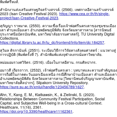
พิมพ์ศรีหงส์.
สำนักงานส่งเสริมเศรษฐกิจสร้างสรรค์. (2566). เทศกาลอีสานสร้างสรรค์
2023 (Isan Creative Festival 2023).
https://www.cea.or.th/th/single-
project/Isan-Creative-Festival-2023
.
สุกัญญา ราหมาด. (2550). ความเชื่อเรื่องเจ้าพ่อศรีนครเตาของชุมชนเมือง
เตา ตำบลเมืองเตา อำเภอพยัคฆภูมิพิสัย จังหวัดมหาสารคาม [สารนิพนธ์
ประกาศนียบัตรบัณฑิต, มหาวิทยาลัยธรรมศาสตร์]. TU University Digital
Collections.
https://digital.library.tu.ac.th/tu_dc/frontend/Info/item/dc:184257
.
สุวิมล ติรกานันท์. (2551). ระเบียบวิธีการวิจัยทางสังคมศาสตร์ : แนวทางสู่
การปฏิบัติ (พิมพ์ครั้งที่ 7). สำนักพิมพ์แห่งจุฬาลงกรณ์มหาวิทยาลัย.
หม่อมอมรวงศวิจิตร. (2516). เมืองในภาคอีสาน. กรมศิลปากร.
อมาวสี เถียรถาวร. (2532). เจ้าพ่อศรีนครเตา : บทบาทและความสำคัญของ
การถือผีในภาคตะวันออกเฉียงเหนือ กรณีศึกษาบ้านเมืองเตา ตำบลเมืองเตา
อำเภอพยัคฆภูมิพิสัย จังหวัดมหาสารคาม [วิทยานิพนธ์ปริญญามหาบัณฑิต,
มหาวิทยาลัยศิลปากร]. Silpakorn University Repository.
https://sure.su.ac.th/xmlui/handle/123456789/1627
.
Ahn, Y., Kang, E. M., Kiatkawsin, K., & Zielinski, S. (2023).
Relationships Between Community Festival Participation, Social
Capital, and Subjective Well-being in a Cross-cultural Context.
Healthcare, 11(16), 2361.
https://doi.org/10.3390/healthcare11162361
.