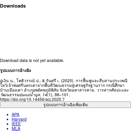
Downloads
Download data is not yet available.
Article
รูปแบบการอ้างอิง
Details
อู่เงิน น., โพธิวรรณ์ ป., & รันศรี เ. (2025). การฟื้นฟูและสืบสานประเพณี
ไหว้เจ้าพ่อศรีนครเตาจากพื้นที่วัฒนธรรมสู่เศรษฐกิจฐานราก กรณีศึกษา
บ้านเมืองเตา อำเภอพยัคฆภูมิพิสัย จังหวัดมหาสารคาม.
วารสารศิลปะและ
วัฒนธรรมลุ่มแม่น้ำมูล
,
14
(1), 88–101.
https://doi.org/10.14456/acj.2025.7
รูปแบบการอ้างอิงเพิ่มเติม
APA
Harvard
IEEE
MLA