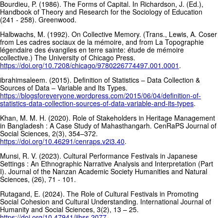
Bourdieu, P. (1986). The Forms of Capital. In Richardson, J. (Ed.),
Handbook of Theory and Research for the Sociology of Education
(241 - 258). Greenwood.
Halbwachs, M. (1992). On Collective Memory. (Trans., Lewis, A. Coser
from Les cadres sociaux de la mémoire, and from La Topographie
légendaire des évangiles en terre sainte: étude de mémoire
collective.) The University of Chicago Press.
https://doi.org/10.7208/chicago/9780226774497.001.0001
.
ibrahimsaleem. (2015). Definition of Statistics – Data Collection &
Sources of Data – Variable and Its Types.
https://blogsforeveryone.wordpress.com/2015/06/04/definition-of-
statistics-data-collection-sources-of-data-variable-and-its-types
.
Khan, M. M. H. (2020). Role of Stakeholders in Heritage Management
in Bangladesh : A Case Study of Mahasthangarh. CenRaPS Journal of
Social Sciences, 2(3), 354–372.
https://doi.org/10.46291/cenraps.v2i3.40
.
Munsi, R. V. (2023). Cultural Performance Festivals in Japanese
Settings : An Ethnographic Narrative Analysis and Interpretation (Part
I). Journal of the Nanzan Academic Society Humanities and Natural
Sciences, (26), 71 - 101.
Rutagand, E. (2024). The Role of Cultural Festivals in Promoting
Social Cohesion and Cultural Understanding. International Journal of
Humanity and Social Sciences, 3(2), 13 – 25.
https://doi.org/10.47941/ijhss.2077
.