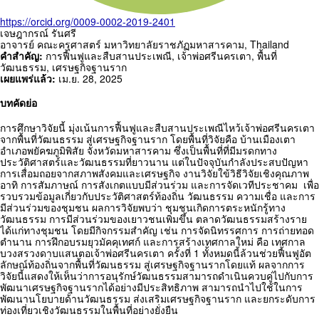
https://orcid.org/0009-0002-2019-2401
เจษฎากรณ์ รันศรี
อาจารย์ คณะครุศาสตร์ มหาวิทยาลัยราชภัฏมหาสารคาม,
Thailand
คำสำคัญ:
การฟื้นฟูและสืบสานประเพณี
,
เจ้าพ่อศรีนครเตา
,
พื้นที่
วัฒนธรรม
,
เศรษฐกิจฐานราก
เผยแพร่แล้ว:
เม.ย. 28, 2025
บทคัดย่อ
การศึกษาวิจัยนี้ มุ่งเน้นการฟื้นฟูและสืบสานประเพณีไหว้เจ้าพ่อศรีนครเตา
จากพื้นที่วัฒนธรรม สู่เศรษฐกิจฐานราก โดยพื้นที่วิจัยคือ บ้านเมืองเตา
อำเภอพยัคฆภูมิพิสัย จังหวัดมหาสารคาม ซึ่งเป็นพื้นที่ที่มีมรดกทาง
ประวัติศาสตร์และวัฒนธรรมที่ยาวนาน แต่ในปัจจุบันกำลังประสบปัญหา
การเสื่อมถอยจากสภาพสังคมและเศรษฐกิจ งานวิจัยใข้วิธีวิจัยเชิงคุณภาพ
อาทิ การสัมภาษณ์ การสังเกตแบบมีส่วนร่วม และการจัดเวทีประชาคม เพื่อ
รวบรวมข้อมูลเกี่ยวกับประวัติศาสตร์ท้องถิ่น วัฒนธรรม ความเชื่อ และการ
มีส่วนร่วมของชุมชน ผลการวิจัยพบว่า ชุมชนเกิดการตระหนักรู้ทาง
วัฒนธรรม การมีส่วนร่วมของเยาวชนเพิ่มขึ้น ตลาดวัฒนธรรมสร้างราย
ได้แก่ทางชุมชน โดยมีกิจกรรมสำคัญ เช่น การจัดนิทรรศการ การถ่ายทอด
ตำนาน การฝึกอบรมยุวมัคคุเทศก์ และการสร้างเทศกาลใหม่ คือ เทศกาล
บวงสรวงดาบแสนตอเจ้าพ่อศรีนครเตา ครั้งที่ 1 ทั้งหมดนี้ล้วนช่วยฟื้นฟูอัต
ลักษณ์ท้องถิ่นจากพื้นที่วัฒนธรรม สู่เศรษฐกิจฐานรากโดยแท้ ผลจากการ
วิจัยนี้แสดงให้เห็นว่าการอนุรักษ์วัฒนธรรมสามารถดำเนินควบคู่ไปกับการ
พัฒนาเศรษฐกิจฐานรากได้อย่างมีประสิทธิภาพ สามารถนำไปใช้ในการ
พัฒนานโยบายด้านวัฒนธรรม ส่งเสริมเศรษฐกิจฐานราก และยกระดับการ
ท่องเที่ยวเชิงวัฒนธรรมในพื้นที่อย่างยั่งยืน