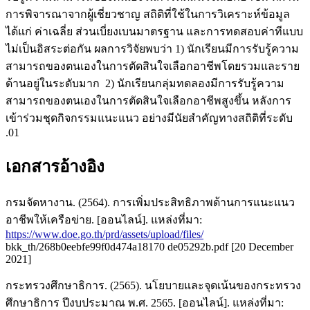
การพิจารณาจากผู้เชี่ยวชาญ สถิติที่ใช้ในการวิเคราะห์ข้อมูล
ได้แก่ ค่าเฉลี่ย ส่วนเบี่ยงเบนมาตรฐาน และการทดสอบค่าทีแบบ
ไม่เป็นอิสระต่อกัน ผลการวิจัยพบว่า 1) นักเรียนมีการรับรู้ความ
สามารถของตนเองในการตัดสินใจเลือกอาชีพโดยรวมและราย
ด้านอยู่ในระดับมาก 2) นักเรียนกลุ่มทดลองมีการรับรู้ความ
สามารถของตนเองในการตัดสินใจเลือกอาชีพสูงขึ้น หลังการ
เข้าร่วมชุดกิจกรรมแนะแนว อย่างมีนัยสำคัญทางสถิติที่ระดับ
.01
เอกสารอ้างอิง
กรมจัดหางาน. (2564). การเพิ่มประสิทธิภาพด้านการแนะแนว
อาชีพให้เครือข่าย. [ออนไลน์]. แหล่งที่มา:
https://www.doe.go.th/prd/assets/upload/files/
bkk_th/268b0eebfe99f0d474a18170 de05292b.pdf [20 December
2021]
กระทรวงศึกษาธิการ. (2565). นโยบายและจุดเน้นของกระทรวง
ศึกษาธิการ ปีงบประมาณ พ.ศ. 2565. [ออนไลน์]. แหล่งที่มา: