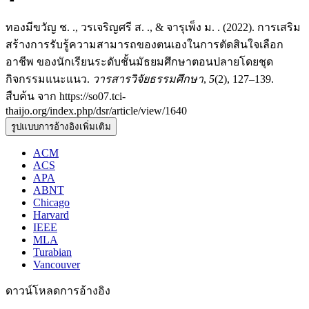
ทองมีขวัญ ช. ., วรเจริญศรี ส. ., & จารุเพ็ง ม. . (2022). การเสริม
สร้างการรับรู้ความสามารถของตนเองในการตัดสินใจเลือก
อาชีพ ของนักเรียนระดับชั้นมัธยมศึกษาตอนปลายโดยชุด
กิจกรรมแนะแนว.
วารสารวิจัยธรรมศึกษา
,
5
(2), 127–139.
สืบค้น จาก https://so07.tci-
thaijo.org/index.php/dsr/article/view/1640
รูปแบบการอ้างอิงเพิ่มเติม
ACM
ACS
APA
ABNT
Chicago
Harvard
IEEE
MLA
Turabian
Vancouver
ดาวน์โหลดการอ้างอิง