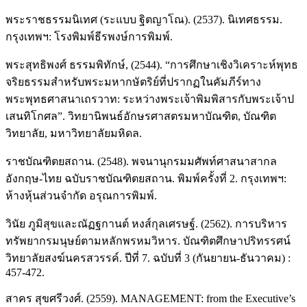
พระราชธรรมนิเทศ (ระแบบ ฐิตญาโณ). (2537). นิเทศธรรม.
กรุงเทพฯ: โรงพิมพ์ธีรพงษ์การพิมพ์.
พระสุทธิพงศ์ ธรรมพิทักษ์, (2544). “การศึกษาเชิงวิเคราะห์พุทธ
จริยธรรมสำหรับพระมหากษัตริย์ที่ปรากฏในคัมภีร์ทาง
พระพุทธศาสนาเถรวาท: ระหว่างพระเจ้าพิมพิสารกับพระเจ้าป
เสนทิโกศล”. วิทยานิพนธ์อักษรศาสตรมหาบัณฑิต, บัณฑิต
วิทยาลัย, มหาวิทยาลัยมหิดล.
ราชบัณฑิตยสถาน. (2548). พจนานุกรมมศัพท์ศาสนาสากล
อังกฤษ-ไทย ฉบับราชบัณฑิตยสถาน. พิมพ์ครั้งที่ 2. กรุงเทพฯ:
ห้างหุ้นส่วนจำกัด อรุณการพิมพ์.
วินัย ภูมิสุขและณัฏฐกานต์ หงส์กุลเศรษฐ์. (2562). การบริหาร
ทรัพยากรมนุษย์ตามหลักพรหมวิหาร. บัณฑิตศึกษาปริทรรศน์
วิทยาลัยสงฆ์นครสวรรค์. ปีที่ 7. ฉบับที่ 3 (กันยายน-ธันวาคม) :
457-472.
สาคร สุขศรีวงศ์. (2559). MANAGEMENT: from the Executive’s