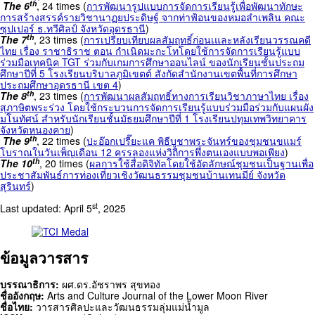
th
The 6
, 24 times (
การพัฒนารูปแบบการจัดการเรียนรู้เพื่อพัฒนาทักษะ
การสร้างสรรค์รายวิชานาฏยประดิษฐ์ จากท่าฟ้อนของหมอลำเพลิน คณะ
ซุปเปอร์ ธ.ทวีศิลป์ จังหวัดอุดรธานี
)
th
The 7
, 23 times (
การเปรียบเทียบผลสัมฤทธิ์ก่อนเและหลังเรียนวรรณคดี
ไทย เรื่อง ราชาธิราช ตอน กำเนิดมะกะโทโดยใช้การจัดการเรียนรู้แบบ
ร่วมมือเทคนิค TGT ร่วมกับเกมการศึกษาออนไลน์ ของนักเรียนชั้นประถม
ศึกษาปีที่ 5 โรงเรียนบริบาลภูมิเขตต์ สังกัดสำนักงานเขตพื้นที่การศึกษา
ประถมศึกษาอุดรธานี เขต 4
)
th
The 8
, 23 times (
การพัฒนาผลสัมฤทธิ์ทางการเรียนวิชาภาษาไทย เรื่อง
สุภาษิตพระร่วง โดยใช้กระบวนการจัดการเรียนรู้แบบร่วมมือร่วมกับแผนผัง
มโนทัศน์ สำหรับนักเรียนชั้นมัธยมศึกษาปีที่ 1 โรงเรียนปทุมเทพวิทยาคาร
จังหวัดหนองคาย
)
th
The 9
, 22 times (
ปะอ๊อกเปรี๊ยะแค พิธีบูชาพระจันทร์ของชุมชนขแมร์
โบราณในวันเพ็ญเดือน 12 ครรลองแห่งวิถีการพึ่งตนเองแบบพอเพียง
)
th
The 10
, 20 times (
ผลการใช้สื่อดิจิทัลโดยใช้อัตลักษณ์ชุมชนเป็นฐานเพื่อ
ประชาสัมพันธ์การท่องเที่ยวเชิงวัฒนธรรมชุมชนบ้านเทนมีย์ จังหวัด
สุรินทร์
)
st
Last updated: April 5
, 2025
ข้อมูลวารสาร
บรรณาธิการ:
ผศ.ดร.อัชราพร สุขทอง
ชื่ออังกฤษ:
Arts and Culture Journal of the Lower Moon River
ชื่อไทย:
วารสารศิลปะและวัฒนธรรมลุ่มแม่น้ำมูล